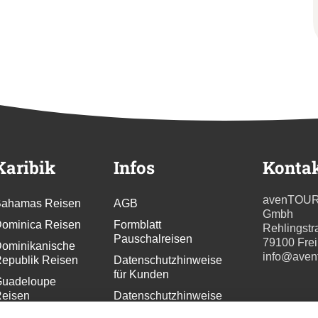
Karibik
Infos
Konta
avenTOU
ahamas Reisen
AGB
Gmbh
ominica Reisen
Formblatt
Rehlingstr
Pauschalreisen
79100 Fre
ominikanische
info@aven
epublik Reisen
Datenschutzhinweise
für Kunden
uadeloupe
eisen
Datenschutzhinweise
für
renada Reisen