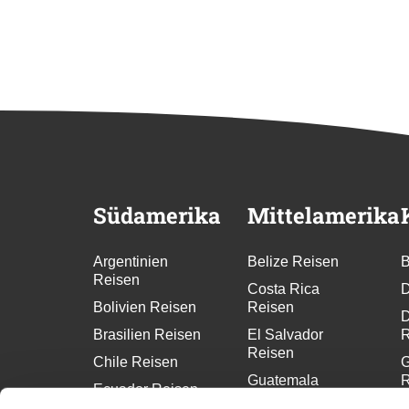
Südamerika
Mittelamerika
Argentinien
Belize Reisen
B
Reisen
Costa Rica
D
Bolivien Reisen
Reisen
D
Brasilien Reisen
El Salvador
R
Reisen
Chile Reisen
G
Guatemala
R
Ecuador Reisen
Reisen
G