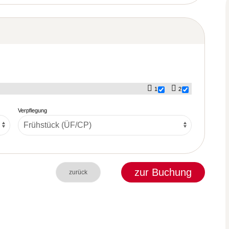
1
2
Verpflegung
zur Buchung
zurück