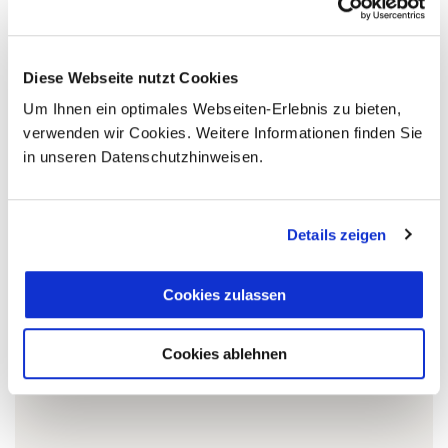
Ihr Kuba Spezialist:
Diese Webseite nutzt Cookies
Um Ihnen ein optimales Webseiten-Erlebnis zu bieten,
verwenden wir Cookies. Weitere Informationen finden Sie
5 Gründe warum Sie mit Ihrer Buchung bei uns
in unseren Datenschutzhinweisen.
die richtige Entscheidung treffen:
Fernreisespezialist mit über
1
25 Jahren Erfahrung!
Details zeigen
Cookies zulassen
Persönliche Beratung durch
2
vielgereiste
Cookies ablehnen
Länderspezialisten.