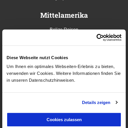
Mittelamerika
Belize Reisen
Costa Rica Reisen
El Salvador Reisen
Guatemala Reisen
Diese Webseite nutzt Cookies
Honduras Reisen
Um Ihnen ein optimales Webseiten-Erlebnis zu bieten,
Mexiko Reisen
verwenden wir Cookies. Weitere Informationen finden Sie
in unseren Datenschutzhinweisen.
Nicaragua Reisen
Panama Reisen
Details zeigen
Karibik
Cookies zulassen
Bahamas Reisen