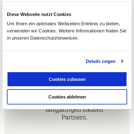
Länderspezialisten.
Diese Webseite nutzt Cookies
Um Ihnen ein optimales Webseiten-Erlebnis zu bieten,
Mehrfach mit
verwenden wir Cookies. Weitere Informationen finden Sie
Tourismuspreisen
in unseren Datenschutzhinweisen.
3
ausgezeichnet und als
nachhaltiges Unternehmen
zertifiziert.
Details zeigen
Cookies zulassen
Zusammenarbeit in den
Reiseländern nur mit
Cookies ablehnen
4
eigenen Agenturen oder
langjährigen lokalen
Partnern.