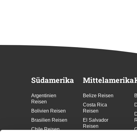
Südamerika
Mittelamerika
Argentinien
Belize Reisen
B
Reisen
Costa Rica
D
Bolivien Reisen
Reisen
D
Brasilien Reisen
El Salvador
R
Reisen
Chile Reisen
G
Guatemala
R