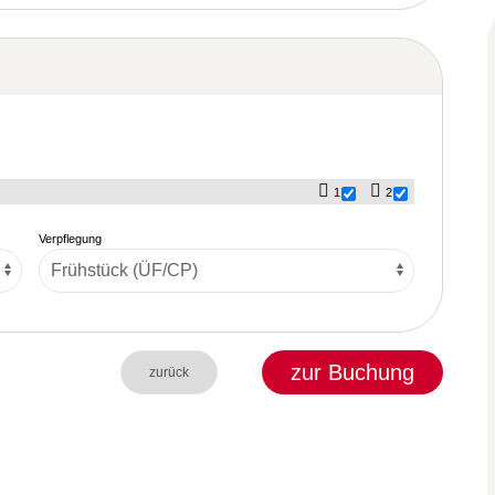
1
2
Verpflegung
zur Buchung
zurück