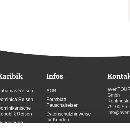
Karibik
Infos
Konta
avenTOU
ahamas Reisen
AGB
Gmbh
ominica Reisen
Formblatt
Rehlingstr
Pauschalreisen
79100 Fre
ominikanische
info@aven
epublik Reisen
Datenschutzhinweise
für Kunden
uadeloupe
eisen
Datenschutzhinweise