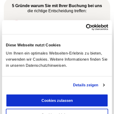
5 Gründe warum Sie mit Ihrer Buchung bei uns
die richtige Entscheidung treffen:
Fernreisespezialist mit über
1
25 Jahren Erfahrung!
Diese Webseite nutzt Cookies
Persönliche Beratung durch
Um Ihnen ein optimales Webseiten-Erlebnis zu bieten,
2
vielgereiste
verwenden wir Cookies. Weitere Informationen finden Sie
Länderspezialisten.
in unseren Datenschutzhinweisen.
Details zeigen
Mehrfach mit
Tourismuspreisen
Cookies zulassen
3
ausgezeichnet und als
nachhaltiges Unternehmen