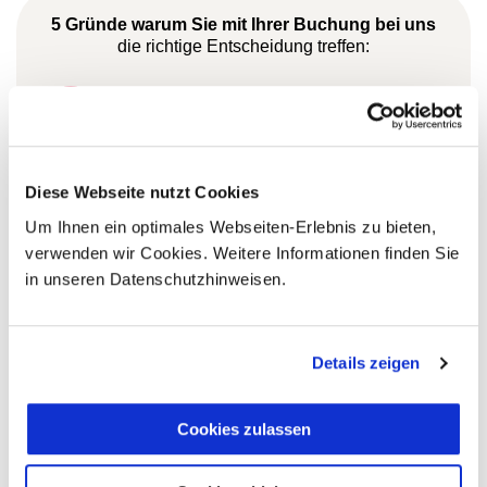
5 Gründe warum Sie mit Ihrer Buchung bei uns
die richtige Entscheidung treffen:
Fernreisespezialist mit über
1
25 Jahren Erfahrung!
Diese Webseite nutzt Cookies
Persönliche Beratung durch
Um Ihnen ein optimales Webseiten-Erlebnis zu bieten,
2
vielgereiste
verwenden wir Cookies. Weitere Informationen finden Sie
Länderspezialisten.
in unseren Datenschutzhinweisen.
Details zeigen
Mehrfach mit
Tourismuspreisen
Cookies zulassen
3
ausgezeichnet und als
nachhaltiges Unternehmen