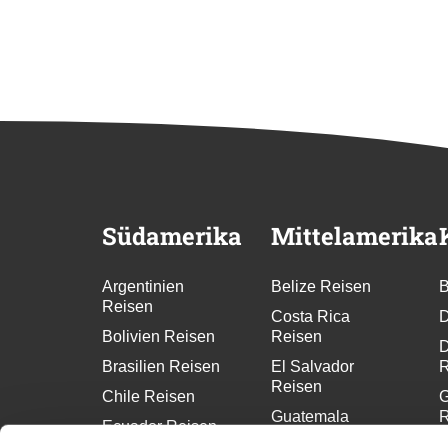
Südamerika
Mittelamerika
Argentinien
Belize Reisen
B
Reisen
Costa Rica
D
Bolivien Reisen
Reisen
D
Brasilien Reisen
El Salvador
R
Reisen
Chile Reisen
G
Guatemala
R
Ecuador Reisen
Reisen
G