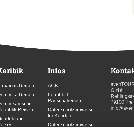
Karibik
Infos
Konta
avenTOU
ahamas Reisen
AGB
Gmbh
ominica Reisen
Formblatt
Rehlingstr
Pauschalreisen
79100 Fre
ominikanische
info@aven
epublik Reisen
Datenschutzhinweise
für Kunden
uadeloupe
eisen
Datenschutzhinweise
für
renada Reisen