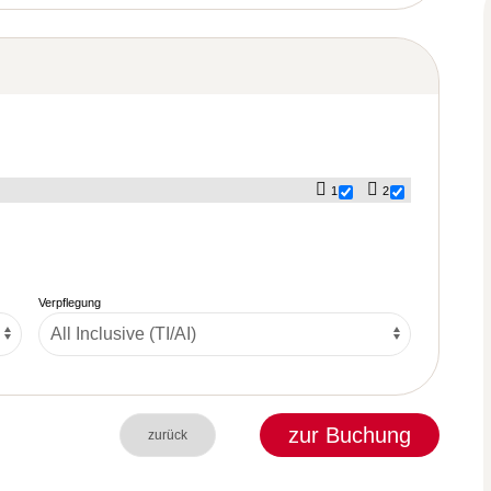
1
2
Verpflegung
zur Buchung
zurück