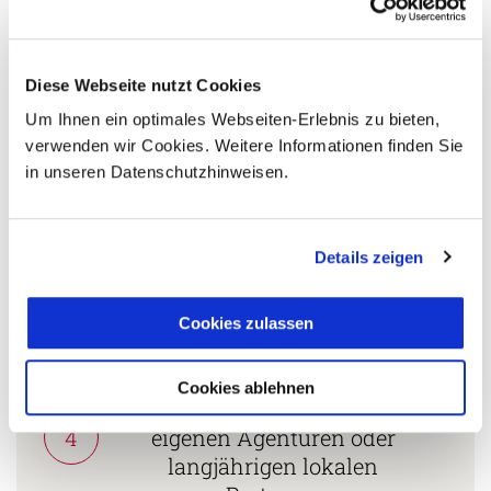
Persönliche Beratung durch
2
vielgereiste
Länderspezialisten.
Diese Webseite nutzt Cookies
Um Ihnen ein optimales Webseiten-Erlebnis zu bieten,
verwenden wir Cookies. Weitere Informationen finden Sie
Mehrfach mit
in unseren Datenschutzhinweisen.
Tourismuspreisen
3
ausgezeichnet und als
nachhaltiges Unternehmen
Details zeigen
zertifiziert.
Cookies zulassen
Zusammenarbeit in den
Cookies ablehnen
Reiseländern nur mit
4
eigenen Agenturen oder
langjährigen lokalen