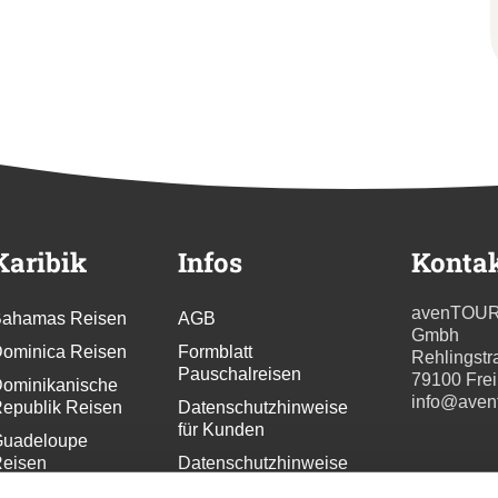
Karibik
Infos
Konta
avenTOU
ahamas Reisen
AGB
Gmbh
ominica Reisen
Formblatt
Rehlingstr
Pauschalreisen
79100 Fre
ominikanische
info@aven
epublik Reisen
Datenschutzhinweise
für Kunden
uadeloupe
eisen
Datenschutzhinweise
für
renada Reisen