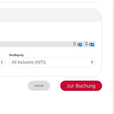
1
2
Verpflegung
zur Buchung
zurück