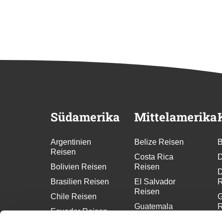
Südamerika
Mittelamerika
Argentinien
Belize Reisen
B
Reisen
Costa Rica
D
Bolivien Reisen
Reisen
D
Brasilien Reisen
El Salvador
R
Reisen
Chile Reisen
G
Guatemala
R
Ecuador Reisen
Reisen
G