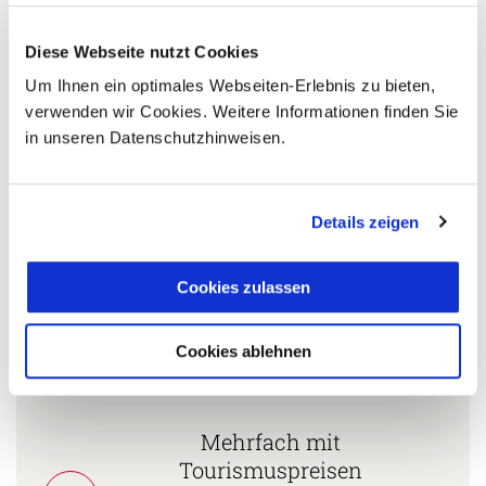
Diese Webseite nutzt Cookies
5 Gründe warum Sie mit Ihrer Buchung bei uns
Um Ihnen ein optimales Webseiten-Erlebnis zu bieten,
die richtige Entscheidung treffen:
verwenden wir Cookies. Weitere Informationen finden Sie
in unseren Datenschutzhinweisen.
Fernreisespezialist mit über
1
25 Jahren Erfahrung!
Details zeigen
Persönliche Beratung durch
Cookies zulassen
2
vielgereiste
Länderspezialisten.
Cookies ablehnen
Mehrfach mit
Tourismuspreisen