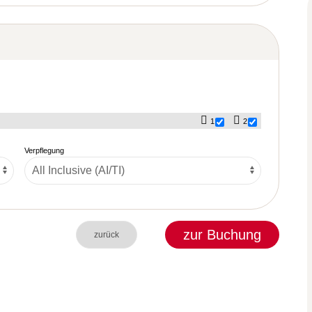
1
2
Verpflegung
zur Buchung
zurück