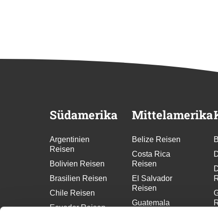
Südamerika
Mittelamerika
Argentinien
Belize Reisen
B
Reisen
Costa Rica
D
Bolivien Reisen
Reisen
D
Brasilien Reisen
El Salvador
R
Reisen
Chile Reisen
G
Guatemala
R
Ecuador Reisen
Reisen
G