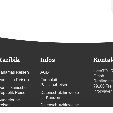
Karibik
Infos
Konta
avenTOU
ahamas Reisen
AGB
Gmbh
ominica Reisen
Formblatt
Rehlingstr
Pauschalreisen
79100 Fre
ominikanische
info@aven
epublik Reisen
Datenschutzhinweise
für Kunden
uadeloupe
eisen
Datenschutzhinweise
für
renada Reisen