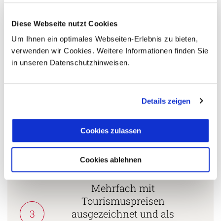
Diese Webseite nutzt Cookies
5 Gründe warum Sie mit Ihrer Buchung bei uns
die richtige Entscheidung treffen:
Um Ihnen ein optimales Webseiten-Erlebnis zu bieten,
verwenden wir Cookies. Weitere Informationen finden Sie
Fernreisespezialist mit über
in unseren Datenschutzhinweisen.
1
25 Jahren Erfahrung!
Details zeigen
Persönliche Beratung durch
2
vielgereiste
Cookies zulassen
Länderspezialisten.
Cookies ablehnen
Mehrfach mit
Tourismuspreisen
3
ausgezeichnet und als