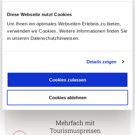
Diese Webseite nutzt Cookies
5 Gründe warum Sie mit Ihrer Buchung bei uns
Um Ihnen ein optimales Webseiten-Erlebnis zu bieten,
die richtige Entscheidung treffen:
verwenden wir Cookies. Weitere Informationen finden Sie
in unseren Datenschutzhinweisen.
Fernreisespezialist mit über
1
25 Jahren Erfahrung!
Details zeigen
Persönliche Beratung durch
Cookies zulassen
2
vielgereiste
Länderspezialisten.
Cookies ablehnen
Mehrfach mit
Tourismuspreisen