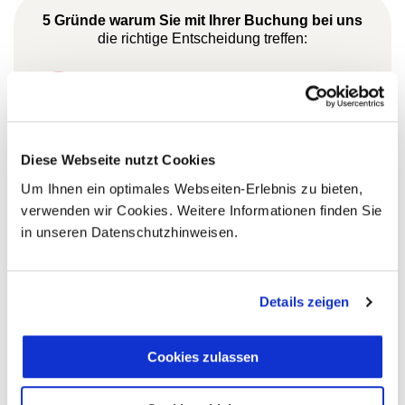
5 Gründe warum Sie mit Ihrer Buchung bei uns
die richtige Entscheidung treffen:
Fernreisespezialist mit über
1
25 Jahren Erfahrung!
Diese Webseite nutzt Cookies
Persönliche Beratung durch
Um Ihnen ein optimales Webseiten-Erlebnis zu bieten,
2
vielgereiste
verwenden wir Cookies. Weitere Informationen finden Sie
Länderspezialisten.
in unseren Datenschutzhinweisen.
Details zeigen
Mehrfach mit
Tourismuspreisen
Cookies zulassen
3
ausgezeichnet und als
nachhaltiges Unternehmen