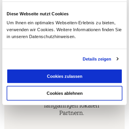
Länderspezialisten.
Diese Webseite nutzt Cookies
Um Ihnen ein optimales Webseiten-Erlebnis zu bieten,
Mehrfach mit
verwenden wir Cookies. Weitere Informationen finden Sie
Tourismuspreisen
in unseren Datenschutzhinweisen.
3
ausgezeichnet und als
nachhaltiges Unternehmen
zertifiziert.
Details zeigen
Cookies zulassen
Zusammenarbeit in den
Reiseländern nur mit
Cookies ablehnen
4
eigenen Agenturen oder
langjährigen lokalen
Partnern.