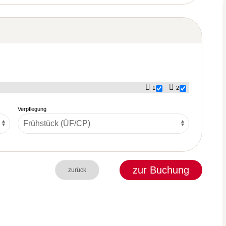
1
2
Verpflegung
zur Buchung
zurück