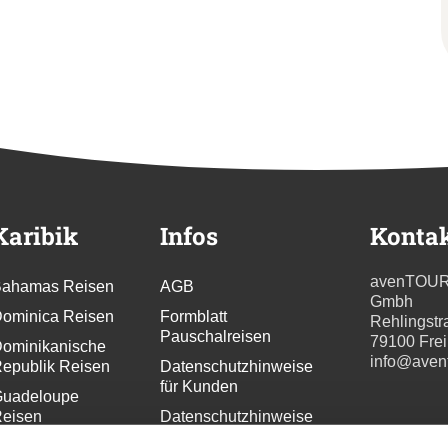
Karibik
Infos
Konta
avenTOU
ahamas Reisen
AGB
Gmbh
ominica Reisen
Formblatt
Rehlingstr
Pauschalreisen
79100 Fre
ominikanische
info@aven
epublik Reisen
Datenschutzhinweise
für Kunden
uadeloupe
eisen
Datenschutzhinweise
für
renada Reisen