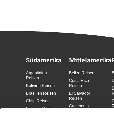
Südamerika
Mittelamerika
Argentinien
Belize Reisen
B
Reisen
Costa Rica
D
Bolivien Reisen
Reisen
D
Brasilien Reisen
El Salvador
R
Reisen
Chile Reisen
G
Guatemala
R
Ecuador Reisen
Reisen
G