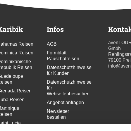
Karibik
Infos
Konta
avenTOU
ahamas Reisen
AGB
Gmbh
ominica Reisen
Formblatt
Rehlingstr
Pauschalreisen
79100 Fre
ominikanische
info@aven
epublik Reisen
Datenschutzhinweise
für Kunden
uadeloupe
eisen
Datenschutzhinweise
für
renada Reisen
Webseitenbesucher
uba Reisen
Angebot anfragen
artinique
Newsletter
eisen
bestellen
aint Lucia
Pressekontakt
eisen