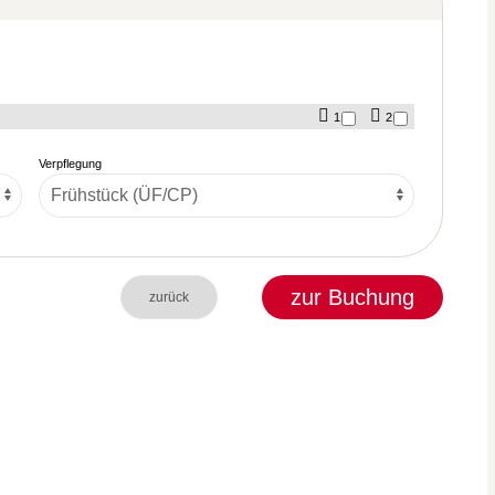
1
2
Verpflegung
zur Buchung
zurück