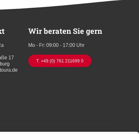
kt
Wir beraten Sie gern
Ra
Mo - Fr: 09:00 - 17:00 Uhr
aße 17
T. +49 (0) 761 211699 0
iburg
toura.de