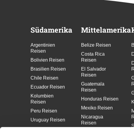
Südamerika
Mittelamerika
Argentinien
Belize Reisen
B
Reisen
Costa Rica
D
Bolivien Reisen
Reisen
D
Brasilien Reisen
El Salvador
R
Reisen
Chile Reisen
G
Guatemala
R
Ecuador Reisen
Reisen
G
Kolumbien
Honduras Reisen
Reisen
K
Mexiko Reisen
Peru Reisen
M
Nicaragua
R
Uruguay Reisen
Reisen
S
Panama Reisen
R