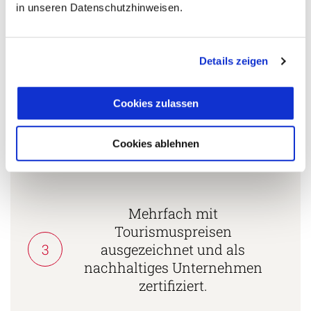
in unseren Datenschutzhinweisen.
Fernreisespezialist mit über
1
25 Jahren Erfahrung!
Details zeigen
Cookies zulassen
Persönliche Beratung durch
2
vielgereiste
Cookies ablehnen
Länderspezialisten.
Mehrfach mit
Tourismuspreisen
3
ausgezeichnet und als
nachhaltiges Unternehmen
zertifiziert.