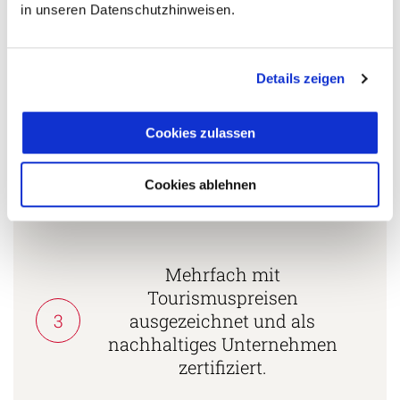
in unseren Datenschutzhinweisen.
Fernreisespezialist mit über
1
25 Jahren Erfahrung!
Details zeigen
Cookies zulassen
Persönliche Beratung durch
2
vielgereiste
Cookies ablehnen
Länderspezialisten.
Mehrfach mit
Tourismuspreisen
3
ausgezeichnet und als
nachhaltiges Unternehmen
zertifiziert.