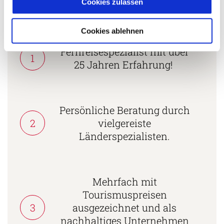
Cookies zulassen
5 Gründe warum Sie mit Ihrer Buchung bei uns
die richtige Entscheidung treffen:
Cookies ablehnen
Fernreisespezialist mit über
1
25 Jahren Erfahrung!
Persönliche Beratung durch
2
vielgereiste
Länderspezialisten.
Mehrfach mit
Tourismuspreisen
3
ausgezeichnet und als
nachhaltiges Unternehmen