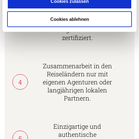
Cookies zulassen
Mehrfach mit
Tourismuspreisen
Cookies ablehnen
3
ausgezeichnet und als
nachhaltiges Unternehmen
zertifiziert.
Zusammenarbeit in den
Reiseländern nur mit
4
eigenen Agenturen oder
langjährigen lokalen
Partnern.
Einzigartige und
authentische
5