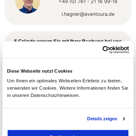
+49 (0) 761 - 21 16 99-18
l.hagner@aventoura.de
5 Gründe warum Sie mit Ihrer Buchung bei uns
die richtige Entscheidung treffen:
Fernreisespezialist mit über
1
25 Jahren Erfahrung!
Diese Webseite nutzt Cookies
Um Ihnen ein optimales Webseiten-Erlebnis zu bieten,
verwenden wir Cookies. Weitere Informationen finden Sie
in unseren Datenschutzhinweisen.
Persönliche Beratung durch
2
vielgereiste
Länderspezialisten.
Details zeigen