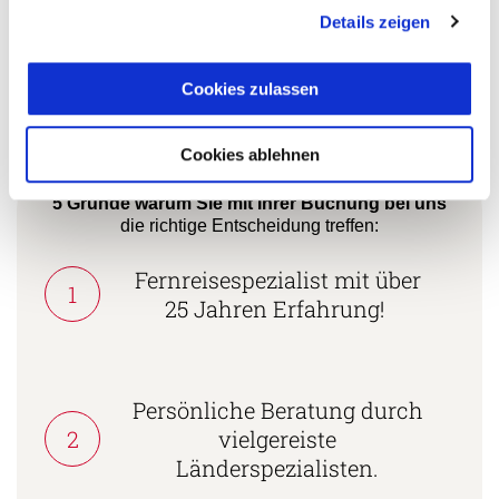
Stefanie Wachter
Details zeigen
+49 (0)761 / 21 16 99-3
Cookies zulassen
s.wachter@aventoura.de
Cookies ablehnen
5 Gründe warum Sie mit Ihrer Buchung bei uns
die richtige Entscheidung treffen:
Fernreisespezialist mit über
1
25 Jahren Erfahrung!
Persönliche Beratung durch
2
vielgereiste
Länderspezialisten.