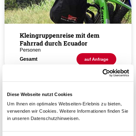
Kleingruppenreise mit dem
Fahrrad durch Ecuador
Personen
Gesamt
auf Anfrage
Ihr Ansprechpartner
Diese Webseite nutzt Cookies
Sie haben Fragen zur Buchung?
Um Ihnen ein optimales Webseiten-Erlebnis zu bieten,
Dann rufen Sie uns an!
verwenden wir Cookies. Weitere Informationen finden Sie
in unseren Datenschutzhinweisen.
Ihre Ecuador Spezialistin: