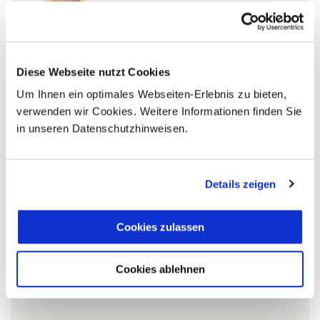
+49 (0)761 / 21 16 99-11
s.daniels@aventoura.de
Diese Webseite nutzt Cookies
Um Ihnen ein optimales Webseiten-Erlebnis zu bieten,
verwenden wir Cookies. Weitere Informationen finden Sie
5 Gründe warum Sie mit Ihrer Buchung bei uns
in unseren Datenschutzhinweisen.
die richtige Entscheidung treffen:
Fernreisespezialist mit über
1
25 Jahren Erfahrung!
Details zeigen
Cookies zulassen
Persönliche Beratung durch
2
vielgereiste
Cookies ablehnen
Länderspezialisten.