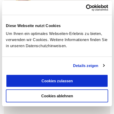
+49 (0)761 / 21 16 99-11
s.daniels@aventoura.de
Diese Webseite nutzt Cookies
Um Ihnen ein optimales Webseiten-Erlebnis zu bieten,
verwenden wir Cookies. Weitere Informationen finden Sie
5 Gründe warum Sie mit Ihrer Buchung bei uns
in unseren Datenschutzhinweisen.
die richtige Entscheidung treffen:
Fernreisespezialist mit über
1
25 Jahren Erfahrung!
Details zeigen
Cookies zulassen
Persönliche Beratung durch
2
vielgereiste
Cookies ablehnen
Länderspezialisten.