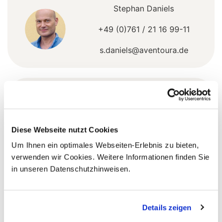
Stephan Daniels
+49 (0)761 / 21 16 99-11
s.daniels@aventoura.de
5 Gründe warum Sie mit Ihrer Buchung bei uns
die richtige Entscheidung treffen:
Fernreisespezialist mit über
Diese Webseite nutzt Cookies
1
25 Jahren Erfahrung!
Um Ihnen ein optimales Webseiten-Erlebnis zu bieten,
verwenden wir Cookies. Weitere Informationen finden Sie
in unseren Datenschutzhinweisen.
Persönliche Beratung durch
2
vielgereiste
Details zeigen
Länderspezialisten.