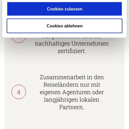
Cookies zulassen
Mehrfach mit
Cookies ablehnen
Tourismuspreisen
3
ausgezeichnet und als
nachhaltiges Unternehmen
zertifiziert.
Zusammenarbeit in den
Reiseländern nur mit
4
eigenen Agenturen oder
langjährigen lokalen
Partnern.