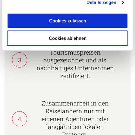
Persönliche Beratung durch
Details zeigen
2
vielgereiste
Länderspezialisten.
Cookies zulassen
Cookies ablehnen
Mehrfach mit
Tourismuspreisen
3
ausgezeichnet und als
nachhaltiges Unternehmen
zertifiziert.
Zusammenarbeit in den
Reiseländern nur mit
4
eigenen Agenturen oder
langjährigen lokalen
Partnern.