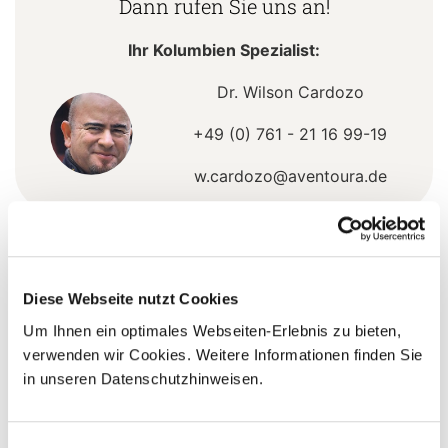
Dann rufen Sie uns an!
Ihr Kolumbien Spezialist:
Dr. Wilson Cardozo
+49 (0) 761 - 21 16 99-19
w.cardozo@aventoura.de
5 Gründe warum Sie mit Ihrer Buchung bei uns
die richtige Entscheidung treffen:
Diese Webseite nutzt Cookies
Fernreisespezialist mit über
Um Ihnen ein optimales Webseiten-Erlebnis zu bieten,
1
verwenden wir Cookies. Weitere Informationen finden Sie
25 Jahren Erfahrung!
in unseren Datenschutzhinweisen.