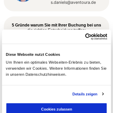
s.daniels@aventoura.de
5 Gründe warum Sie mit Ihrer Buchung bei uns
die richtige Entscheidung treffen:
Fernreisespezialist mit über
1
25 Jahren Erfahrung!
Diese Webseite nutzt Cookies
Um Ihnen ein optimales Webseiten-Erlebnis zu bieten,
verwenden wir Cookies. Weitere Informationen finden Sie
Persönliche Beratung durch
in unseren Datenschutzhinweisen.
2
vielgereiste
Länderspezialisten.
Details zeigen
Mehrfach mit
Cookies zulassen