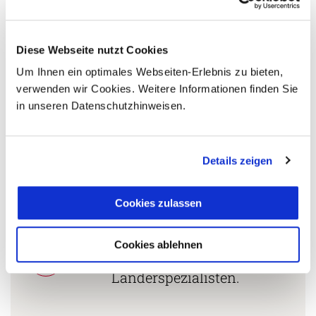
+49 (0)761 / 21 16 99-11
s.daniels@aventoura.de
Diese Webseite nutzt Cookies
Um Ihnen ein optimales Webseiten-Erlebnis zu bieten,
verwenden wir Cookies. Weitere Informationen finden Sie
in unseren Datenschutzhinweisen.
5 Gründe warum Sie mit Ihrer Buchung bei uns
die richtige Entscheidung treffen:
Fernreisespezialist mit über
Details zeigen
1
25 Jahren Erfahrung!
Cookies zulassen
Persönliche Beratung durch
Cookies ablehnen
2
vielgereiste
Länderspezialisten.