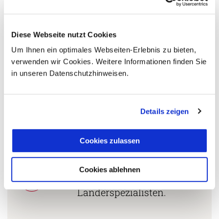
+49 (0)761 / 21 16 99-11
s.daniels@aventoura.de
Diese Webseite nutzt Cookies
Um Ihnen ein optimales Webseiten-Erlebnis zu bieten,
verwenden wir Cookies. Weitere Informationen finden Sie
in unseren Datenschutzhinweisen.
5 Gründe warum Sie mit Ihrer Buchung bei uns
die richtige Entscheidung treffen:
Fernreisespezialist mit über
Details zeigen
1
25 Jahren Erfahrung!
Cookies zulassen
Persönliche Beratung durch
Cookies ablehnen
2
vielgereiste
Länderspezialisten.