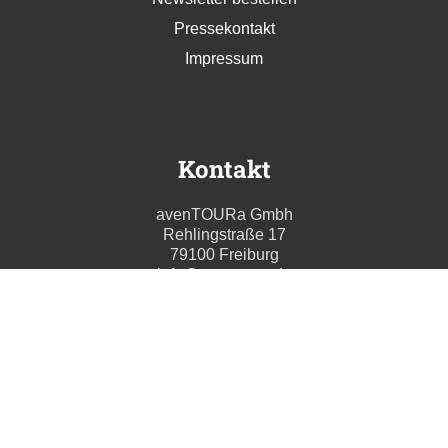
Pressekontakt
Impressum
Kontakt
avenTOURa Gmbh
Rehlingstraße 17
79100 Freiburg
info@aventoura.de
Wir beraten Sie gern
Mo - Fr: 09:00 - 17:00 Uhr
T. +49 (0) 761 211699 0