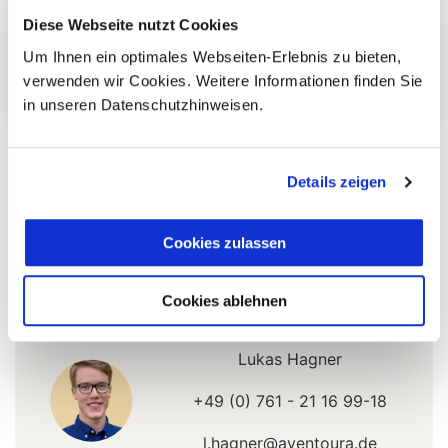
In 2 Wochen durch ganz
Diese Webseite nutzt Cookies
Panama
Um Ihnen ein optimales Webseiten-Erlebnis zu bieten,
Personen
verwenden wir Cookies. Weitere Informationen finden Sie
Gesamt
auf Anfrage
in unseren Datenschutzhinweisen.
Ihr Ansprechpartner
Details zeigen
Sie haben Fragen zur Buchung?
Cookies zulassen
Dann rufen Sie uns an!
Cookies ablehnen
Ihr Panama Spezialist:
Lukas Hagner
+49 (0) 761 - 21 16 99-18
l.hagner@aventoura.de