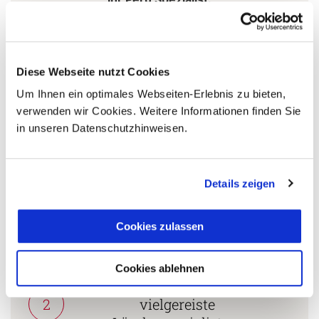
Stephan Daniels
+49 (0)761 / 21 16 99-11
Diese Webseite nutzt Cookies
s.daniels@aventoura.de
Um Ihnen ein optimales Webseiten-Erlebnis zu bieten,
verwenden wir Cookies. Weitere Informationen finden Sie
in unseren Datenschutzhinweisen.
5 Gründe warum Sie mit Ihrer Buchung bei uns
die richtige Entscheidung treffen:
Details zeigen
Fernreisespezialist mit über
1
25 Jahren Erfahrung!
Cookies zulassen
Cookies ablehnen
Persönliche Beratung durch
2
vielgereiste