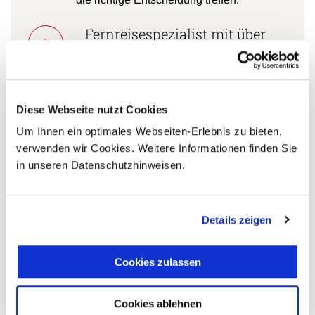
Fernreisespezialist mit über
1
25 Jahren Erfahrung!
Diese Webseite nutzt Cookies
Persönliche Beratung durch
2
vielgereiste
Um Ihnen ein optimales Webseiten-Erlebnis zu bieten,
verwenden wir Cookies. Weitere Informationen finden Sie
Länderspezialisten.
in unseren Datenschutzhinweisen.
Mehrfach mit
Details zeigen
Tourismuspreisen
3
ausgezeichnet und als
Cookies zulassen
nachhaltiges Unternehmen
zertifiziert.
Cookies ablehnen