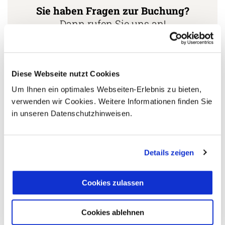
Sie haben Fragen zur Buchung?
Dann rufen Sie uns an!
Ihr Peru Spezialist:
Stephan Daniels
Diese Webseite nutzt Cookies
+49 (0)761 / 21 16 99-11
Um Ihnen ein optimales Webseiten-Erlebnis zu bieten,
verwenden wir Cookies. Weitere Informationen finden Sie
s.daniels@aventoura.de
in unseren Datenschutzhinweisen.
Details zeigen
5 Gründe warum Sie mit Ihrer Buchung bei uns
die richtige Entscheidung treffen:
Cookies zulassen
Fernreisespezialist mit über
1
25 Jahren Erfahrung!
Cookies ablehnen