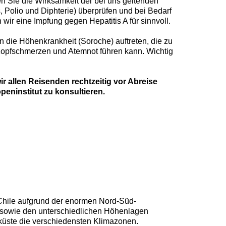
en Sie die Wirksamkeit der bei uns geltenden
 Polio und Diphterie) überprüfen und bei Bedarf
n wir eine Impfung gegen Hepatitis A für sinnvoll.
 die Höhenkrankheit (Soroche) auftreten, die zu
Kopfschmerzen und Atemnot führen kann. Wichtig
r allen Reisenden rechtzeitig vor Abreise
peninstitut zu konsultieren.
 Chile aufgrund der enormen Nord-Süd-
 sowie den unterschiedlichen Höhenlagen
küste die verschiedensten Klimazonen.