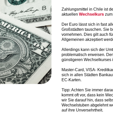
Zahlungsmittel in Chile ist 
aktuellen
Wechselkurs
zum 
Der Euro lässt sich in fast 
Großstädten tauschen. Sie 
vornehmen. Dies gilt auch fü
Allgemeinen akzeptiert werd
Allerdings kann sich der Um
problematisch erweisen. Den
günstigeren Wechselkurses 
Master-Card, VISA- Kreditkar
sich in allen Städten Banka
EC-Karten.
Tipp: Achten Sie immer dara
kommt oft vor, dass kein We
wir Sie darauf hin, dass sel
Wechselstuben abgelehnt wer
auf ihre Unversehrtheit.