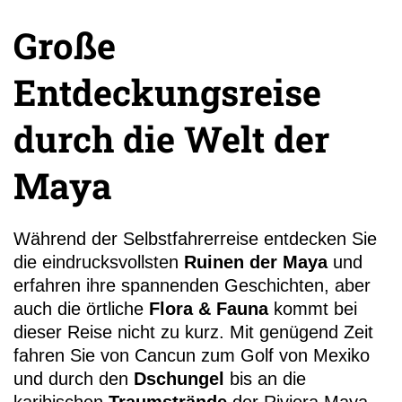
Große
Entdeckungsreise
durch die Welt der
+49 (0)
11
Maya
Während der Selbstfahrerreise entdecken Sie
die eindrucksvollsten
Ruinen der Maya
und
erfahren ihre spannenden Geschichten, aber
auch die örtliche
Flora & Fauna
kommt bei
dieser Reise nicht zu kurz. Mit genügend Zeit
fahren Sie von Cancun zum Golf von Mexiko
und durch den
Dschungel
bis an die
karibischen
Traumstrände
der Riviera Maya.