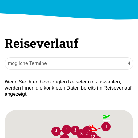
Reiseverlauf
Wenn Sie Ihren bevorzugten Reisetermin auswählen,
werden Ihnen die konkreten Daten bereits im Reiseverlauf
angezeigt.
1
3
4
3
2
4
2
2
3
12