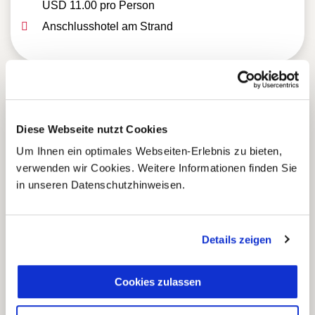
USD 11.00 pro Person
Anschlusshotel am Strand
5 Gründe warum Sie mit Ihrer
Diese Webseite nutzt Cookies
Buchung bei uns
Um Ihnen ein optimales Webseiten-Erlebnis zu bieten,
die richtige Entscheidung
verwenden wir Cookies. Weitere Informationen finden Sie
in unseren Datenschutzhinweisen.
treffen:
Details zeigen
Fernreisespezialist mit über
1
25 Jahren Erfahrung!
Cookies zulassen