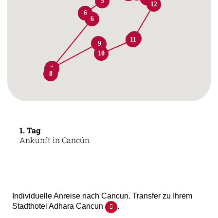
5
12
5
6
6
11
10
11
9
9
10
7
8
8
8
1. Tag
Ankunft in Cancún
Individuelle Anreise nach Cancun. Transfer zu Ihrem
Stadthotel Adhara Cancun
.