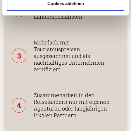
Persönliche Beratung durch
Cookies ablehnen
2
vielgereiste
Länderspezialisten.
Mehrfach mit
Tourismuspreisen
3
ausgezeichnet und als
nachhaltiges Unternehmen
zertifiziert.
Zusammenarbeit in den
Reiseländern nur mit eigenen
4
Agenturen oder langjährigen
lokalen Partnern.