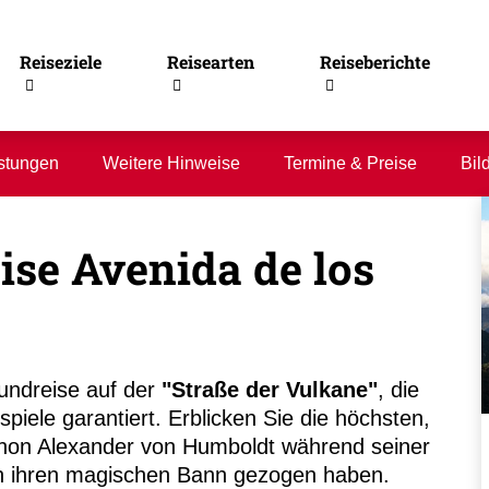
Reiseziele
Reisearten
Reiseberichte
stungen
Weitere Hinweise
Termine & Preise
Bil
se Avenida de los
undreise auf der
"Straße der Vulkane"
, die
piele garantiert. Erblicken Sie die höchsten,
chon Alexander von Humboldt während seiner
 in ihren magischen Bann gezogen haben.