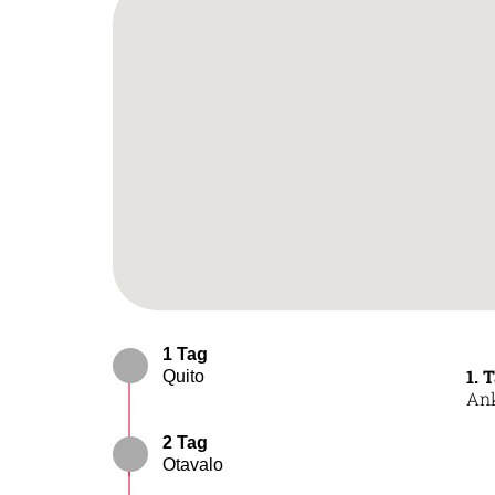
1 Tag
1. 
Quito
Ank
2 Tag
Otavalo