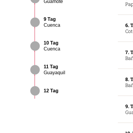
Guamote
Pap
9 Tag
6. 
Cuenca
Cot
10 Tag
Cuenca
7. 
Bañ
11 Tag
Guayaquil
8. 
Bañ
12 Tag
9. 
Gua