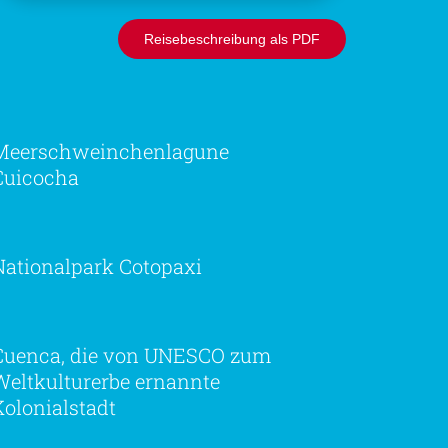
Reisebeschreibung als PDF
Meerschweinchenlagune
Cuicocha
Nationalpark Cotopaxi
Cuenca, die von UNESCO zum
Weltkulturerbe ernannte
Kolonialstadt