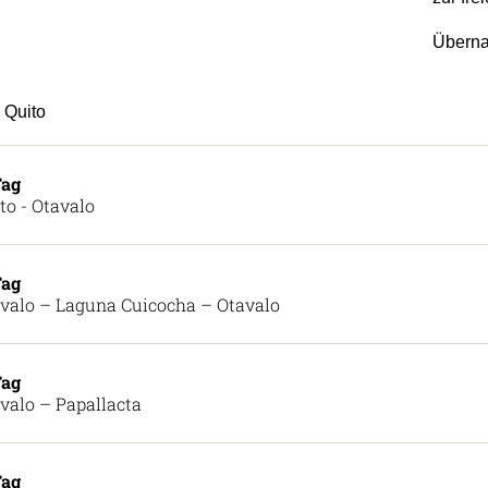
Überna
Quito
Tag
to - Otavalo
Tag
valo – Laguna Cuicocha – Otavalo
Tag
valo – Papallacta
Tag