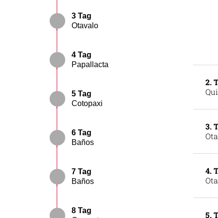
3 Tag
Otavalo
4 Tag
Papallacta
2. 
Qui
5 Tag
Cotopaxi
3. 
6 Tag
Ota
Baños
4. 
7 Tag
Ota
Baños
8 Tag
5. 