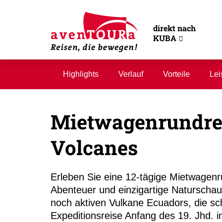
direkt nach
KUBA
Highlights
Verlauf
Vorteile
Lei
Mietwagenrundrei
Volcanes
Erleben Sie eine 12-tägige Mietwagenr
Abenteuer und einzigartige Naturschaus
noch aktiven Vulkane Ecuadors, die s
Expeditionsreise Anfang des 19. Jhd.