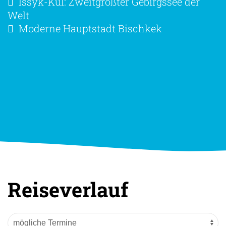
Issyk-Kul: Zweitgrößter Gebirgssee der
Welt
Moderne Hauptstadt Bischkek
Reiseverlauf