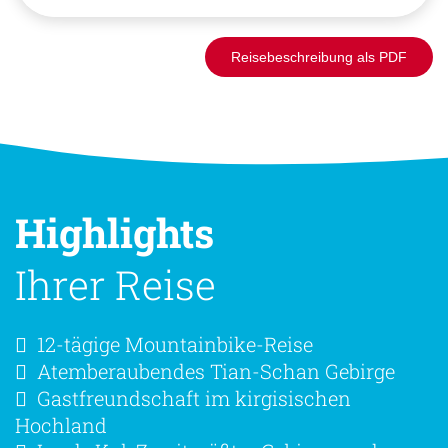
Reisebeschreibung als PDF
Highlights
Ihrer Reise
12-tägige Mountainbike-Reise
Atemberaubendes Tian-Schan Gebirge
Gastfreundschaft im kirgisischen
Hochland