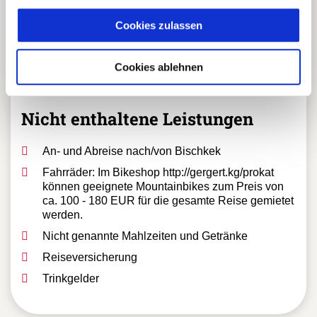
Alle Mahlzeiten, wie im Reiseverlauf genannt
Cookies zulassen
Getränke während der Radtour (Wasser, Tee,
Kaffee)
Begleitmannschaft (Koch, Servicekraft und Fahrer)
Cookies ablehnen
Nicht enthaltene Leistungen
An- und Abreise nach/von Bischkek
Fahrräder: Im Bikeshop http://gergert.kg/prokat
können geeignete Mountainbikes zum Preis von
ca. 100 - 180 EUR für die gesamte Reise gemietet
werden.
Nicht genannte Mahlzeiten und Getränke
Reiseversicherung
Trinkgelder