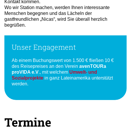
Kontakt kommen.
Wo wir Station machen, werden Ihnen interessante
Menschen begegnen und das Lächeln der
gastfreundlichen „Nicas“, wird Sie überall herzlich
begrüßen.
Unser Engagement
Ab einem Buchungswert von 1.500 € fließen 10 €
des Reisepreises an den Verein
avenTOURa
proVIDA e.V
., mit welchem
Umwelt- und
Sozialprojekte
in ganz Lateinamerika unterstützt
werden.
Termine