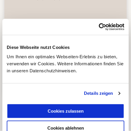
Zusammenarbeit in den
Reiseländern nur mit eigenen
4
Agenturen oder langjährigen
lokalen Partnern.
Diese Webseite nutzt Cookies
Um Ihnen ein optimales Webseiten-Erlebnis zu bieten,
verwenden wir Cookies. Weitere Informationen finden Sie
Einzigartige und authentische
in unseren Datenschutzhinweisen.
5
Reiseerlebnisse abseits der
üblichen Touristenpfade.
Details zeigen
Cookies zulassen
Cookies ablehnen