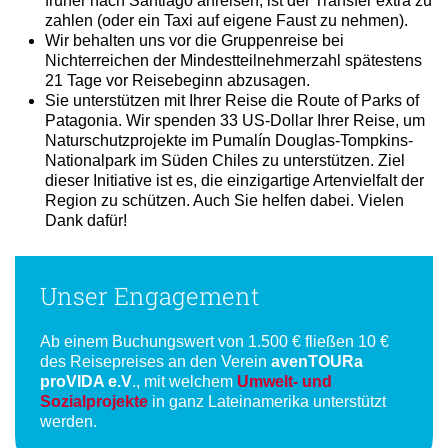
offziellen Reisebeginns ist. Sollten Teilnehmer bereits
früher nach Santiago anreisen, ist der Transfer extra zu
zahlen (oder ein Taxi auf eigene Faust zu nehmen).
Wir behalten uns vor die Gruppenreise bei
Nichterreichen der Mindestteilnehmerzahl spätestens
21 Tage vor Reisebeginn abzusagen.
Sie unterstützen mit Ihrer Reise die Route of Parks of
Patagonia. Wir spenden 33 US-Dollar Ihrer Reise, um
Naturschutzprojekte im Pumalín Douglas-Tompkins-
Nationalpark im Süden Chiles zu unterstützen. Ziel
dieser Initiative ist es, die einzigartige Artenvielfalt der
Region zu schützen. Auch Sie helfen dabei. Vielen
Dank dafür!
Unser Engagement
Ab einem Buchungswert von 1.500 € fließen 10 €
des Reisepreises an den Verein
avenTOURa
proVIDA e.V
., mit welchem
Umwelt- und
Sozialprojekte
in ganz Lateinamerika unterstützt
werden.