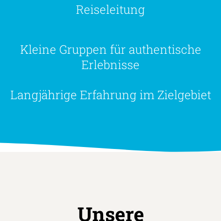
Einheimische avenTOURa
Reiseleitung
Kleine Gruppen für authentische
Erlebnisse
Langjährige Erfahrung im Zielgebiet