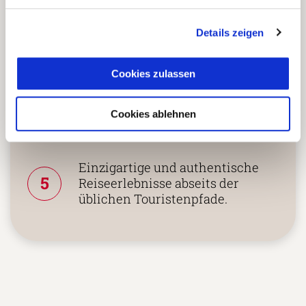
nachhaltiges Unternehmen
zertifiziert.
Details zeigen
Cookies zulassen
Zusammenarbeit in den
Reiseländern nur mit eigenen
4
Agenturen oder langjährigen
Cookies ablehnen
lokalen Partnern.
Einzigartige und authentische
5
Reiseerlebnisse abseits der
üblichen Touristenpfade.