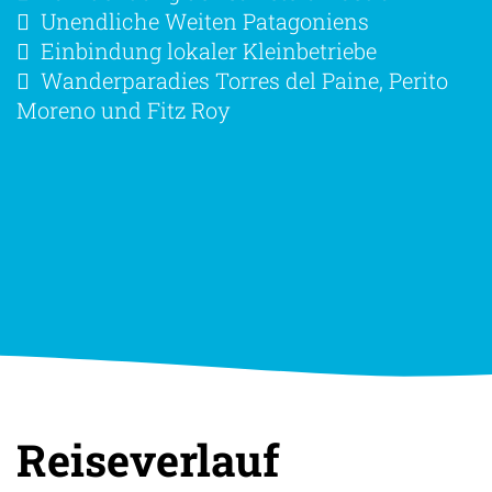
Fahrt entlang der Carretera Austral
Unendliche Weiten Patagoniens
Einbindung lokaler Kleinbetriebe
Wanderparadies Torres del Paine, Perito
Moreno und Fitz Roy
Reiseverlauf