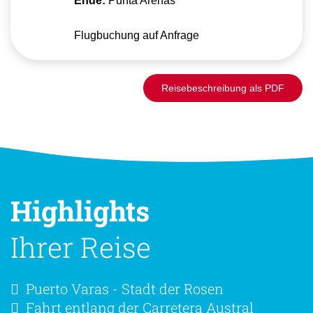
Ende:
Punta Arenas
Flugbuchung auf Anfrage
Reisebeschreibung als PDF
Highlights
Ihrer Reise
Puerto Varas - Stadt der Rosen