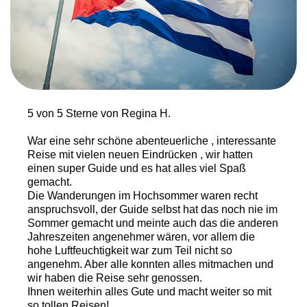
die
Eingabetaste,
um
zum
ausgewählten
Suchergebnis
zu
gelangen.
5 von 5 Sterne von Regina H.
Benutzer
von
War eine sehr schöne abenteuerliche , interessante
Touchgeräten
Reise mit vielen neuen Eindrücken , wir hatten
können
einen super Guide und es hat alles viel Spaß
Touch-
gemacht.
und
Die Wanderungen im Hochsommer waren recht
Streichgesten
anspruchsvoll, der Guide selbst hat das noch nie im
verwenden.
Sommer gemacht und meinte auch das die anderen
Jahreszeiten angenehmer wären, vor allem die
hohe Luftfeuchtigkeit war zum Teil nicht so
angenehm. Aber alle konnten alles mitmachen und
wir haben die Reise sehr genossen.
Ihnen weiterhin alles Gute und macht weiter so mit
so tollen Reisen!