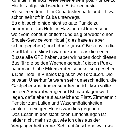
könnten hier noch viele weitere sehr pos. Punkte zu
Hector aufgelistet werden. Er ist der beste
Reiseleiter den ich in Cuba bisher hatte und ich war
schon sehr oft in Cuba unterwegs.
Es gibt auch einige nicht so gute Punkte zu
benennen. Das Hotel in Havanna ist leider sehr
weit vom Zentrum entfernt und es gibt weder einen
Shuttle-Service vom Hotel ( dies hatte es aber
schon gegeben ) noch durfte „unser“ Bus uns in die
Stadt fahren. Mir ist zwar bekannt, das die neuen
Busse alle GPS haben, aber wir haben doch diesen
Bus für die beiden Wochen gehabt ( diesen Punkt
haben auch alle Mitreisenden sehr kritisch gesehen
). Das Hotel in Vinales lag auch weit draußen. Die
privaten Unterkünfte waren sehr unterschiedlich, die
Gastgeber aber immer sehr freundlich. Man sollte
bei der Auswahl weniger auf Klimaanlagen wert
legen, dafür aber auf ausreichend Platz, Zimmer mit
Fenster zum Lüften und Waschmöglichkeiten
achten. In einigen Hotels war dies gegeben.
Das Essen in den staatlichen Einrichtungen ist
leider nicht mehr so gut wie ich dies aus der
Vergangenheit kenne. Sehr enttäuschend war das