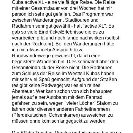
Cuba active XL - eine vielfältige Reise. Die Reise
mit einer Gesamtdauer von drei Wochen hat mir
persönlich sehr gut gefallen. Das Programm war
zwischen Wanderungen, Stadttouren und
Radfahren sehr gut gewählt - halt "active XL". Es
gab so viele Eindrücke/Erlebnisse die es zu
verarbeiten gibt und noch lange nachwirken (selbst
nach der Rückkehr). Bei den Wanderungen hätte
ich mir etwas mehr Anspruch bzw.
Rundwanderwege gewünscht, da ich eine
begeisterte Wanderin bin. Dies schmälert aber den
Gesamteindruck der Reise nicht. Die Radtouren
zum Schluss der Reise im Westteil Kubas haben
mir sehr viel Spaß gemacht. Aufgrund der Straßen
(es gibt keine Radwege) war es ein reines
Abenteuer. Wer kann schon von sich behaupten
jemals auf einer Autobahn mit dem Fahrrad
gefahren zu sein, wegen "vieler Löcher" Slalom zu
fahren oder diversen anderen Fahrteilnehmern
(Pferdekutschen, Ochsenkarren) ausweichen zu
müssen ohne komisch angeguckt zu werden.
Die Städte Trinidad, Vinales und Havanna bieten so