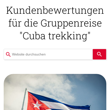
Kundenbewertungen
für die Gruppenreise
"Cuba trekking"
Verwende
die
Pfeile
nach
oben
und
unten,
um
das
verfügbare
Ergebnis
auszuwählen.
Drücke