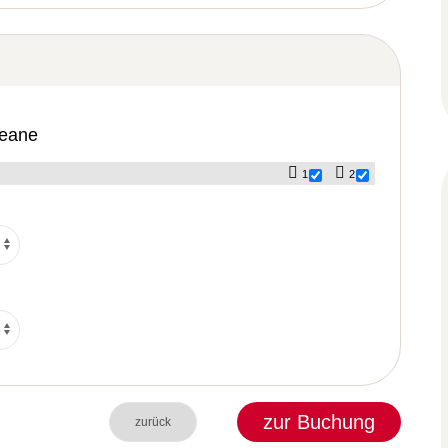
zeane
1
2
zur Buchung
zurück