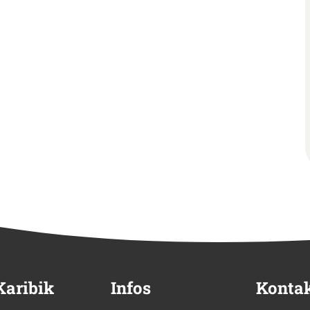
Karibik
Infos
Konta