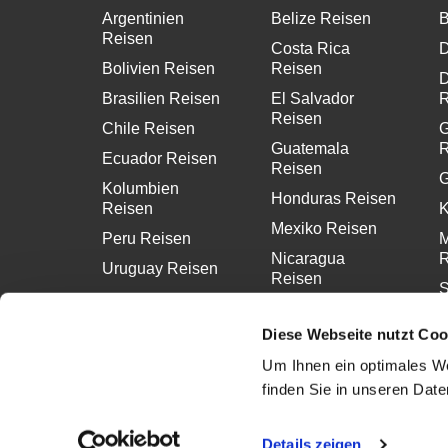
Argentinien
Belize Reisen
B
Reisen
Costa Rica
D
Bolivien Reisen
Reisen
D
Brasilien Reisen
El Salvador
R
Reisen
Chile Reisen
G
Guatemala
R
Ecuador Reisen
Reisen
G
Kolumbien
Honduras Reisen
Reisen
K
Mexiko Reisen
Peru Reisen
M
Nicaragua
R
Uruguay Reisen
Reisen
S
Panama Reisen
R
Diese Webseite nutzt Coo
Um Ihnen ein optimales We
finden Sie in unseren Dat
Details zeigen