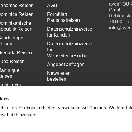
avenTOU
ahamas Reisen
AGB
Gmbh
ominica Reisen
Formblatt
Rehlingstr
Pauschalreisen
79100 Fre
ominikanische
info@aven
epublik Reisen
Datenschutzhinweise
für Kunden
uadeloupe
eisen
Datenschutzhinweise
für
renada Reisen
Webseitenbesucher
uba Reisen
Angebot anfragen
artinique
Newsletter
eisen
bestellen
aint Lucia
Pressekontakt
eisen
Impressum
kies
bseiten-Erlebnis zu bieten, verwenden wir Cookies. Weitere In
enschutzhinweisen.