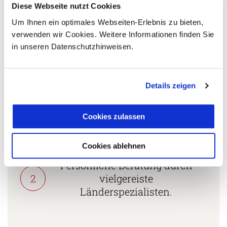
+49 (0) 761 - 21 16 99-18
Diese Webseite nutzt Cookies
Um Ihnen ein optimales Webseiten-Erlebnis zu bieten,
l.hagner@aventoura.de
verwenden wir Cookies. Weitere Informationen finden Sie
in unseren Datenschutzhinweisen.
5 Gründe warum Sie mit Ihrer Buchung bei uns
die richtige Entscheidung treffen:
Details zeigen
Fernreisespezialist mit über
1
Cookies zulassen
25 Jahren Erfahrung!
Cookies ablehnen
Persönliche Beratung durch
2
vielgereiste
Länderspezialisten.