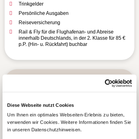
Trinkgelder
Persönliche Ausgaben
Reiseversicherung
Rail & Fly für die Flughafenan- und Abreise
innerhalb Deutschlands, in der 2. Klasse für 85 €
p.P. (Hin- u. Rückfahrt) buchbar
5 Gründe warum Sie mit Ihrer
Buchung bei uns
Diese Webseite nutzt Cookies
die richtige Entscheidung
Um Ihnen ein optimales Webseiten-Erlebnis zu bieten,
verwenden wir Cookies. Weitere Informationen finden Sie
treffen:
in unseren Datenschutzhinweisen.