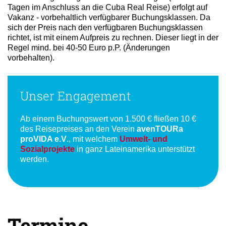
Die Buchung Ihres gewünschten Rückfluges (z.B. nach 2
Tagen im Anschluss an die Cuba Real Reise) erfolgt auf
Vakanz - vorbehaltlich verfügbarer Buchungsklassen. Da
sich der Preis nach den verfügbaren Buchungsklassen
richtet, ist mit einem Aufpreis zu rechnen. Dieser liegt in der
Regel mind. bei 40-50 Euro p.P. (Änderungen
vorbehalten).
Unser Engagement
Ab einem Buchungswert von 1.500 € fließen 10 €
des Reisepreises an den Verein
avenTOURa
proVIDA e.V
., mit welchem
Umwelt- und
Sozialprojekte
in ganz Lateinamerika unterstützt
werden.