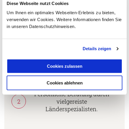
+49 (0) 761 - 21 16 99-18
Diese Webseite nutzt Cookies
Um Ihnen ein optimales Webseiten-Erlebnis zu bieten,
l.hagner@aventoura.de
verwenden wir Cookies. Weitere Informationen finden Sie
in unseren Datenschutzhinweisen.
5 Gründe warum Sie mit Ihrer Buchung bei uns
die richtige Entscheidung treffen:
Details zeigen
Fernreisespezialist mit über
1
Cookies zulassen
25 Jahren Erfahrung!
Cookies ablehnen
Persönliche Beratung durch
2
vielgereiste
Länderspezialisten.