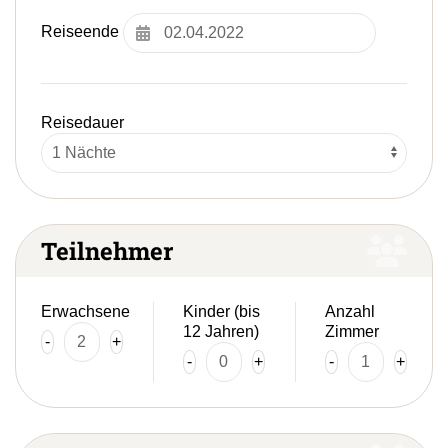
zum
ausgewählten
Reiseende
Suchergebnis
zu
gelangen.
Benutzer
Reisedauer
von
Touchgeräten
können
Touch-
und
Streichgesten
Teilnehmer
verwenden.
Erwachsene
Kinder (bis
Anzahl
12 Jahren)
Zimmer
-
+
-
+
-
+