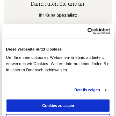
Dann rufen Sie uns an!
Ihr Kuba Spezialist:
5 Gründe warum Sie mit Ihrer Buchung bei uns
die richtige Entscheidung treffen:
Diese Webseite nutzt Cookies
Um Ihnen ein optimales Webseiten-Erlebnis zu bieten,
Fernreisespezialist mit über
1
verwenden wir Cookies. Weitere Informationen finden Sie
25 Jahren Erfahrung!
in unseren Datenschutzhinweisen.
Details zeigen
Persönliche Beratung durch
2
vielgereiste
Länderspezialisten.
Cookies zulassen