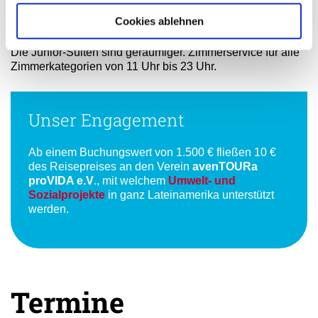
verfügen über Bad, Dusche, WC, Klimaanlage, Föhn,
Cookies ablehnen
Telefon, Satelliten-TV, Safe, Minibar, Bügeleisen und
Bügelbrett, Kaffeemaschine sowie Balkon oder Terrasse.
Die Junior-Suiten sind geräumiger. Zimmerservice für alle
Zimmerkategorien von 11 Uhr bis 23 Uhr.
Unser Engagement
Ab einem Buchungswert von 1.500 € fließen 10 €
des Reisepreises an den Verein
avenTOURa
proVIDA e.V
., mit welchem
Umwelt- und
Sozialprojekte
in ganz Lateinamerika unterstützt
werden.
Termine