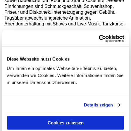
sowie Badetücher am Pool und Strand kostenfrei. Weitere
Einrichtungen sind Schmuckgeschäft, Souvenirshop,
Friseur und Diskothek. Internetzugang gegen Gebühr.
Tagsüber abwechslungsreiche Animation.
Abendunterhaltung mit Shows und Live-Musik. Tanzkurse.
Sport / Aktivitäten: Aerobic, Billard, Tischtennis, Tennis,
Volleyball, Bogenschießen, Windsurfen und Kajaks ohne
Gebühr. In der Nähe Wasserski, Reiten, Bowling und 18-
Loch-Golfplatz gegen Gebühr.
Diese Webseite nutzt Cookies
Verpflegung All Inclusive: Vollpension. Zu allen Mahlzeiten
Um Ihnen ein optimales Webseiten-Erlebnis zu bieten,
abwechslungsreiche Buffets im Hauptrestaurant, mittags
verwenden wir Cookies. Weitere Informationen finden Sie
und abends auch i -la-minute-Gerichte, mittags Snacks im
in unseren Datenschutzhinweisen.
Grillrestaurant. Abendessen i la carte nach vorheriger
Reservierung. Snacks. Alle lokalen Getränke und eine
Auswahl an internationalen Getränken rund um die Uhr.
Details zeigen
Kinder: Miniclub (4-12 Jahre). Babysitter-Service gegen
Gebühr.
Cookies zulassen
Zimmerausstattung
Geschmackvolle Standard-Zimmer oder Junior-Suiten. Alle