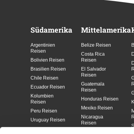
Südamerika
Mittelamerika
Argentinien
Belize Reisen
B
Reisen
Costa Rica
D
Bolivien Reisen
Reisen
D
Brasilien Reisen
El Salvador
R
Reisen
Chile Reisen
G
Guatemala
R
Ecuador Reisen
Reisen
G
Kolumbien
Honduras Reisen
Reisen
K
Mexiko Reisen
Peru Reisen
M
Nicaragua
R
Uruguay Reisen
Reisen
S
Panama Reisen
R