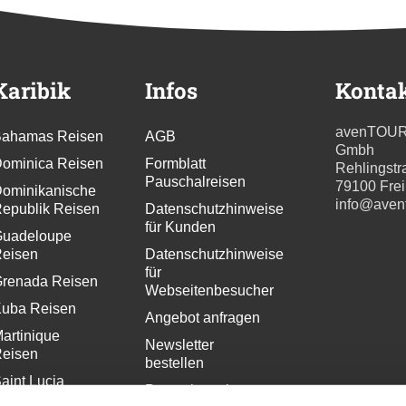
Karibik
Infos
Konta
avenTOU
ahamas Reisen
AGB
Gmbh
ominica Reisen
Formblatt
Rehlingstr
Pauschalreisen
79100 Fre
ominikanische
info@aven
epublik Reisen
Datenschutzhinweise
für Kunden
uadeloupe
eisen
Datenschutzhinweise
für
renada Reisen
Webseitenbesucher
uba Reisen
Angebot anfragen
artinique
Newsletter
eisen
bestellen
aint Lucia
Pressekontakt
eisen