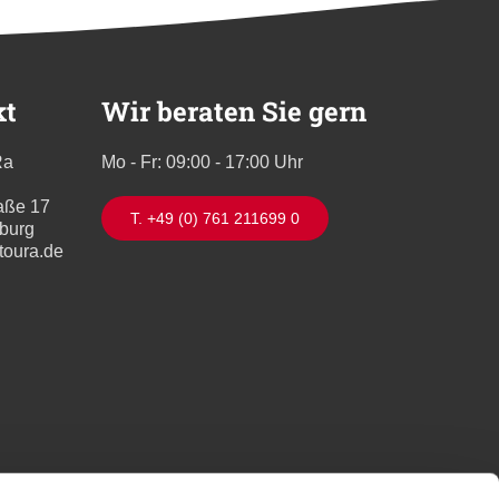
kt
Wir beraten Sie gern
Ra
Mo - Fr: 09:00 - 17:00 Uhr
aße 17
T. +49 (0) 761 211699 0
iburg
toura.de