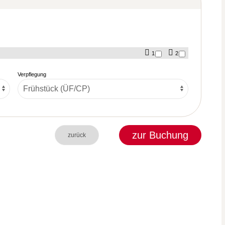
1
2
Verpflegung
zur Buchung
zurück