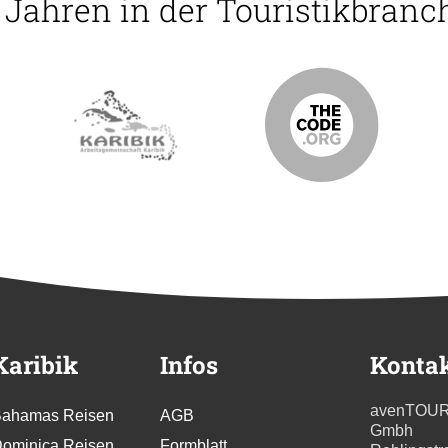
5 Jahren in der Touristikbranch
Karibik
Infos
Konta
avenTOU
ahamas Reisen
AGB
Gmbh
ominica Reisen
Formblatt