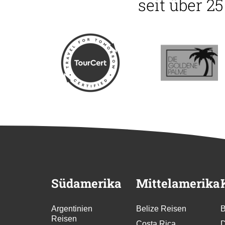
seit über 2
Südamerika
Mittelamerika
Argentinien
Belize Reisen
B
Reisen
Costa Rica
D